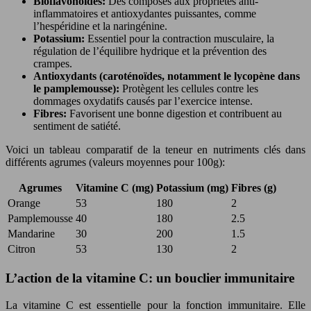
Bioflavonoïdes:
Des composés aux propriétés anti-
inflammatoires et antioxydantes puissantes, comme
l’hespéridine et la naringénine.
Potassium:
Essentiel pour la contraction musculaire, la
régulation de l’équilibre hydrique et la prévention des
crampes.
Antioxydants (caroténoïdes, notamment le lycopène dans
le pamplemousse):
Protègent les cellules contre les
dommages oxydatifs causés par l’exercice intense.
Fibres:
Favorisent une bonne digestion et contribuent au
sentiment de satiété.
Voici un tableau comparatif de la teneur en nutriments clés dans
différents agrumes (valeurs moyennes pour 100g):
Agrumes
Vitamine C (mg)
Potassium (mg)
Fibres (g)
Orange
53
180
2
Pamplemousse
40
180
2.5
Mandarine
30
200
1.5
Citron
53
130
2
L’action de la vitamine C: un bouclier immunitaire
La vitamine C est essentielle pour la fonction immunitaire. Elle