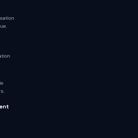
isation
ue.
t
ation
le
s.
ment