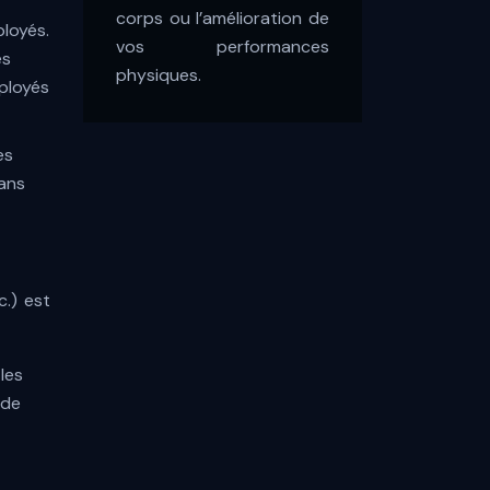
corps ou l’amélioration de
loyés.
vos performances
es
physiques.
ployés
es
dans
c.) est
les
 de