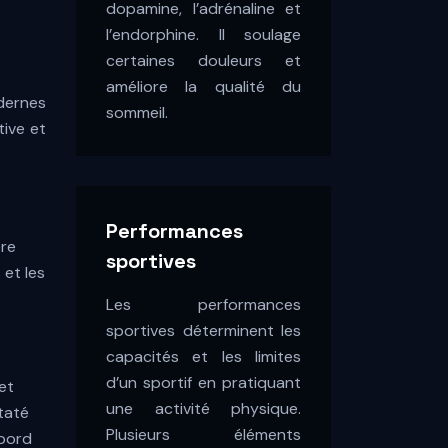
dopamine, l’adrénaline et
l’endorphine. Il soulage
n
certaines douleurs et
améliore la qualité du
odernes
sommeil.
tive et
Performances
ère
sportives
 et les
Les performances
sportives déterminent les
capacités et les limites
d’un sportif en pratiquant
et
une activité physique.
staté
Plusieurs éléments
 bord