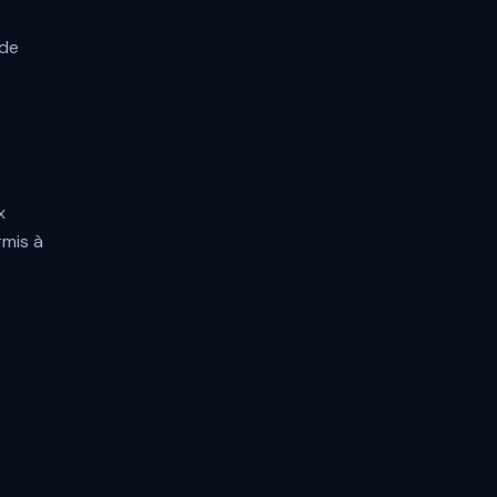
 de
x
rmis à