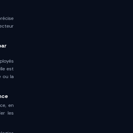
e
précise
ecteur
par
mployés
lle est
e ou la
nce
ce, en
ier les